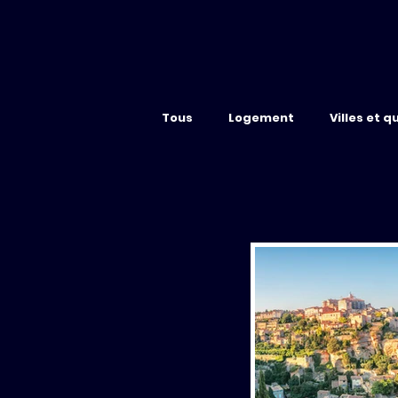
Tous
Logement
Villes et q
Par villes