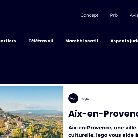
Concept
Prix
Avis
uartiers
Télétravail
Marché locatif
Aspects jur
iego
Aix-en-Proven
Aix-en-Provence, une vill
culturelle. iego vous aide 