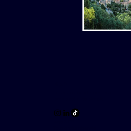
iego
Louer un appartement n'a
jamais été aussi simple.
iego 2025.
Tous droits réservés.