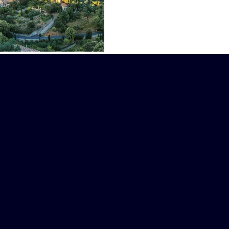
logement idéal malgré la f
locative.
Services
Ressources
Infor
Offres
Rejoignez-nous
CGU
Particuliers
À propos
CGS
Entreprises
FAQ
Confide
Écoles & Universités
Blog
Mention